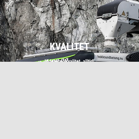
KVALITET
Vi leverer kvalitet, alltid!
SERVICE
Vi skal lytte, forstå og hjelpe våre kunder.
SAMARBEID
Vi søker gode løsninger sammen.