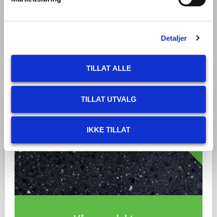
Våre beste tips
Gjennom flere år har vi bygget et bibliotek
Detaljer
med tips om produkter, for- og
etterbehandling.
TILLAT ALLE
SE ALLE TIPS
TILLAT UTVALG
IKKE TILLAT
PRODUKTER