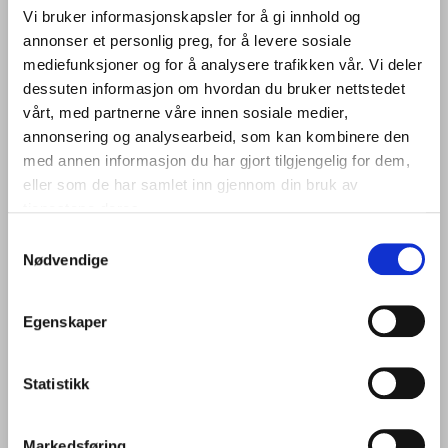
Vi bruker informasjonskapsler for å gi innhold og
annonser et personlig preg, for å levere sosiale
mediefunksjoner og for å analysere trafikken vår. Vi deler
32 25 09 00
dessuten informasjon om hvordan du bruker nettstedet
post@hokksundbetong.no
vårt, med partnerne våre innen sosiale medier,
annonsering og analysearbeid, som kan kombinere den
med annen informasjon du har gjort tilgjengelig for dem,
eller som de har samlet inn gjennom din bruk av
SE KONTAKTPERSONER
tjenestene deres.
Samtykkevalg
Snarveier
Nødvendige
TIPS
Egenskaper
Statistikk
Markedsføring