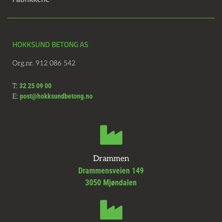
HOKKSUND BETONG AS
Org.nr. 912 086 542
T:
32 25 09 00
E:
post@hokksundbetong.no
Drammen
Drammensveien 149
3050 Mjøndalen