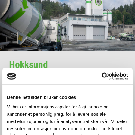
Hokksund
Fabrikken i Hokksund har blitt betydelig oppgradert
de siste 10 årene. Den har moderne fasiliteter og
fungerer i tillegg som verksted og vaskehall, og er
Denne nettsiden bruker cookies
viktig for vår leveringssikkerhet og -kapasitet.
Vi bruker informasjonskapsler for å gi innhold og
annonser et personlig preg, for å levere sosiale
mediefunksjoner og for å analysere trafikken vår. Vi deler
dessuten informasjon om hvordan du bruker nettstedet
Vestfold