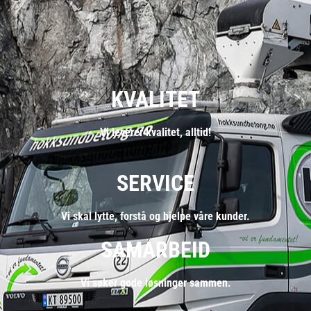
KVALITET
Vi leverer kvalitet, alltid!
SERVICE
Vi skal lytte, forstå og hjelpe våre kunder.
SAMARBEID
Vi søker gode løsninger sammen.