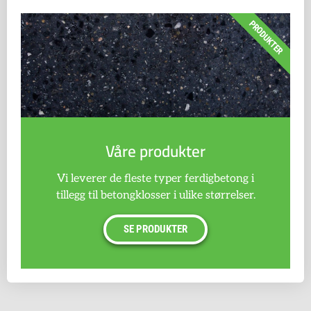
PRODUKTER
Våre produkter
Vi leverer de fleste typer ferdigbetong i
tillegg til betongklosser i ulike størrelser.
SE PRODUKTER