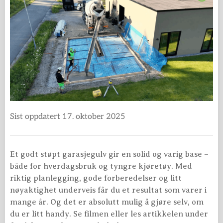
Sist oppdatert 17. oktober 2025
Et godt støpt garasjegulv gir en solid og varig base –
både for hverdagsbruk og tyngre kjøretøy. Med
riktig planlegging, gode forberedelser og litt
nøyaktighet underveis får du et resultat som varer i
mange år. Og det er absolutt mulig å gjøre selv, om
du er litt handy. Se filmen eller les artikkelen under