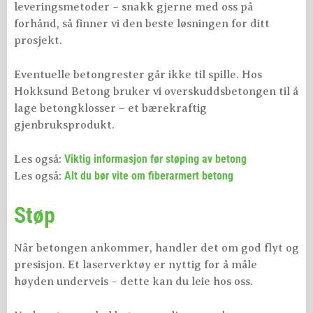
leveringsmetoder – snakk gjerne med oss på
forhånd, så finner vi den beste løsningen for ditt
prosjekt.
Eventuelle betongrester går ikke til spille. Hos
Hokksund Betong bruker vi overskuddsbetongen til å
lage betongklosser – et bærekraftig
gjenbruksprodukt.
Viktig informasjon før støping av betong
Les også:
Alt du bør vite om fiberarmert betong
Les også:
Støp
Når betongen ankommer, handler det om god flyt og
presisjon. Et laserverktøy er nyttig for å måle
høyden underveis – dette kan du leie hos oss.