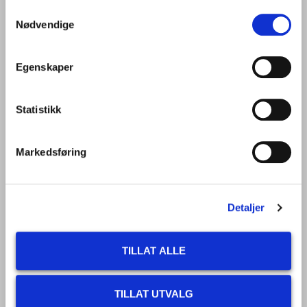
Samtykkevalg
Nødvendige
Jeg bestiller som ...
Egenskaper
Ditt navn
*
Statistikk
Markedsføring
Firmanavn
*
Detaljer
E-post
*
TILLAT ALLE
Telefon
*
TILLAT UTVALG